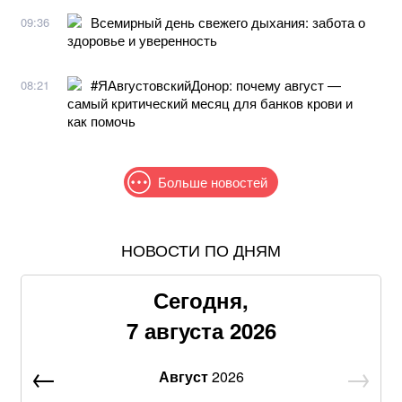
Всемирный день свежего дыхания: забота о
09:36
здоровье и уверенность
#ЯАвгустовскийДонор: почему август —
08:21
самый критический месяц для банков крови и
как помочь
Больше новостей
НОВОСТИ ПО ДНЯМ
Жителям шести областей окажут новую денежную
помощь: как получить
Сегодня,
Продать квартиру станет сложнее: для украинцев
7 августа 2026
введут новые проверки
Август
2026
Не кладите огурцы в банке как попало: одна ошибка
лишит их хрусткости