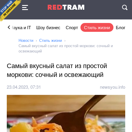
Соглашение
RED
TRAM
П
ка
Наука и IT
Шоу бизнес
Спорт
Стиль жизни
Блог
Новости
Стиль жизни
Самый вкусный салат из простой моркови: сочный и
освежающий
Самый вкусный салат из простой
моркови: сочный и освежающий
23.04.2023, 07:31
newsyou.info