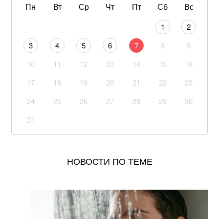
Пн
Вт
Ср
Чт
Пт
Сб
Вс
В Офисе президента рассказали, рассматривают ли
1
2
возвращение Федорова в Минобороны
3
4
5
6
7
8
9
САП просит назначить Стефанишиной залог в
10
11
12
13
14
15
16
размере 13,3 млн гривен
17
18
19
20
21
22
23
Драпатый сформировал команду: Безуглая
сообщила о назначении нового заместителя главкома
24
25
26
27
28
29
30
ВСУ
31
Нужен ли пожилым людям медицинский браслет:
врач предупредила о важном нюансе
НОВОСТИ ПО ТЕМЕ
Вкусный салат из пекинской капусты, яиц и свежих
огурцов. Простой рецепт
Ученые неожиданно обнаружили, что мозг лжет о
том, что видят глаза: как это происходит