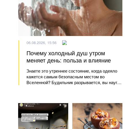
06.08.2026, 15:56
Почему холодный душ утром
меняет день: польза и влияние
Знаете это утреннее состояние, когда одеяло
кажется самым безопасным местом во
Вселенной? Будильник разрывается, вы наугад
жмете «отложить на 5 минут», и эти минуты
превращаются в вязкую, полусонную
бесконечность. Мы все там были. Выползаешь
из постели р