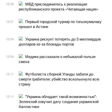
МВД присоединилось к реализации
15:39
республиканского проекта «Читающая нация»
Первый городской турнир по тогызкумалаку
15:01
прошел в Астане
Украина рискует потерять до 3 миллиардов
13:54
долларов из-за блокады портов
Медики рассказали о небывалой пользе
13:54
смеха
Футболиста сборной Уганды забили до
13:11
смерти грабители: убийство всколыхнуло всю
страну
"Украина обладает такой возможностью":
13:11
Зеленский озвучил дату создания украинской
баллистики