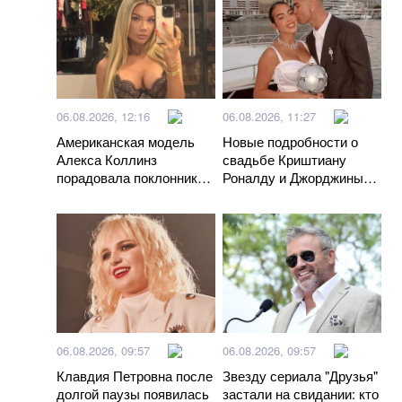
06.08.2026, 12:16
06.08.2026, 11:27
Американская модель
Новые подробности о
Алекса Коллинз
свадьбе Криштиану
порадовала поклонников
Роналду и Джорджины
откровенной
Родригес
фотосессией
06.08.2026, 09:57
06.08.2026, 09:57
Клавдия Петровна после
Звезду сериала "Друзья"
долгой паузы появилась
застали на свидании: кто