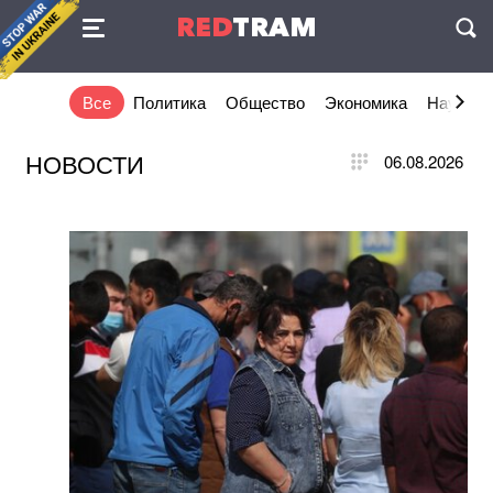
Соглашение
RED
TRAM
П
Все
Политика
Общество
Экономика
Наука и 
НОВОСТИ
06.08.2026