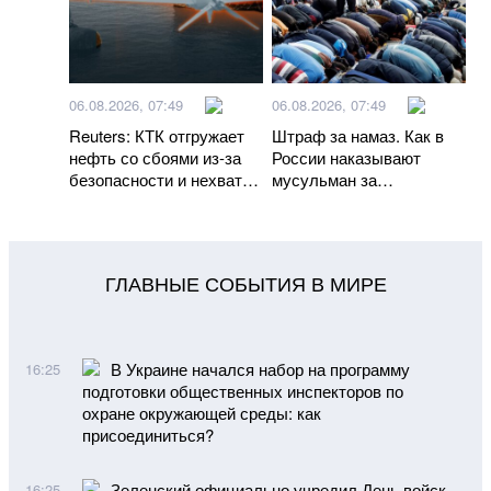
06.08.2026, 07:49
06.08.2026, 07:49
Reuters: КТК отгружает
Штраф за намаз. Как в
нефть со сбоями из-за
России наказывают
безопасности и нехватки
мусульман за
танкеров
исполнение обрядов
ГЛАВНЫЕ СОБЫТИЯ В МИРЕ
В Украине начался набор на программу
16:25
подготовки общественных инспекторов по
охране окружающей среды: как
присоединиться?
Зеленский официально учредил День войск
16:25