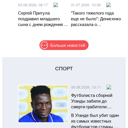
03.08.2026, 08:17
31.07.2026, 10:39
Сергей Притула
"Такого тяжелого года
поздравил младшего
еще не было": Денисенко
сына с днем ​​рождения и
рассказала о
показал его фото
предательстве и
проблемах со здоровьем
Больше новостей
СПОРТ
06.08.2026, 13:11
Футболиста сборной
Уганды забили до
смерти грабители:
убийство всколыхнуло
В Уганде был убит один
всю страну
из самых известных
футболистов страны.