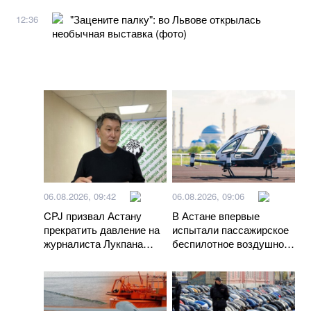
"Зацените палку": во Львове открылась
12:36
необычная выставка (фото)
06.08.2026, 09:42
06.08.2026, 09:06
CPJ призвал Астану
В Астане впервые
прекратить давление на
испытали пассажирское
журналиста Лукпана
беспилотное воздушное
Ахмедьярова
судно