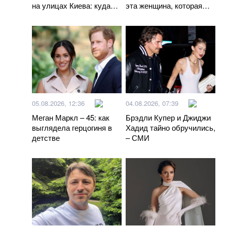
на улицах Киева: куда
эта женщина, которая
исчезала певица
была рядом с Мэттом
Лебланом
05.08.2026, 12:36
04.08.2026, 07:39
Меган Маркл – 45: как
Брэдли Купер и Джиджи
выглядела герцогиня в
Хадид тайно обручились,
детстве
– СМИ