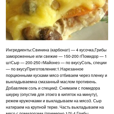
Ингредиенты:Свинина (карбонат) — 4 кусочка,Грибы
замороженные или свежие — 150-200 гПомидор — 1
штСыр — 200-250 гМайонез — по вкусуСоль, специи
— по вкусуПриготовление:1.Нарезанное
порционными кусками мясо отбиваем через пленку и
выкладываемна смазанный маслом противень.
Добавляем соль и специи2. Снимаем с помидора
шкурку (опустив для этокго в кипяток на минуту),
режем кружочками и выкладываем на мясо3. Сыр
натираем на крупной терке. Часть выкладываем на
мясо с помидорами (примерно 1/3).4.Грибы