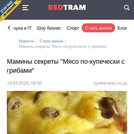
Соглашение
RED
TRAM
П
ка
Наука и IT
Шоу бизнес
Спорт
Стиль жизни
Блог
Новости
Стиль жизни
Мамины секреты "Мясо по-купечески с грибами"
Мамины секреты "Мясо по-купечески с
грибами"
19.04.2023, 09:50
spektrnews.in.ua