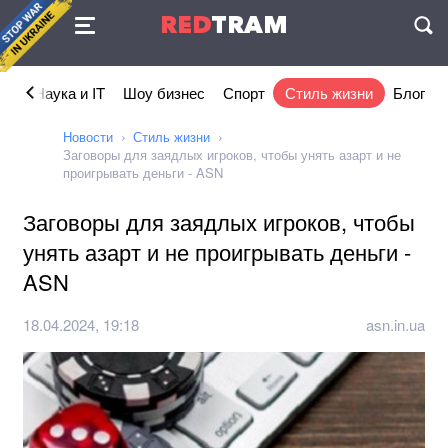
Соглашение
RED
TRAM
П
ка
Наука и IT
Шоу бизнес
Спорт
Стиль жизни
Блог
Новости
Стиль жизни
Заговоры для заядлых игроков, чтобы унять азарт и не
проигрывать деньги - ASN
Заговоры для заядлых игроков, чтобы
унять азарт и не проигрывать деньги -
ASN
18.04.2024, 19:18
asn.in.ua