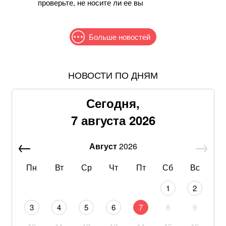
проверьте, не носите ли ее вы
Больше новостей
НОВОСТИ ПО ДНЯМ
Самый полезный десерт для сердца, который легко
приготовить своими руками
Сегодня,
В Офисе президента рассказали, рассматривают ли
7 августа 2026
возвращение Федорова в Минобороны
Август
2026
Американская модель Алекса Коллинз порадовала
поклонников откровенной фотосессией
Пн
Вт
Ср
Чт
Пт
Сб
Вс
МИД Украины: Безнаказанность России в 2008-м
1
2
разрушила европейскую систему безопасности
3
4
5
6
7
8
9
Драпатый сформировал команду: Безуглая