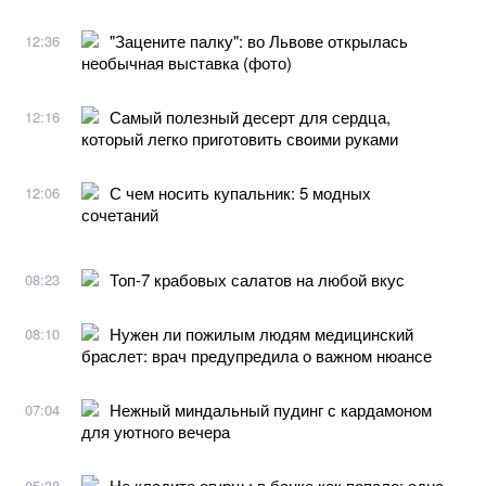
"Зацените палку": во Львове открылась
12:36
необычная выставка (фото)
Самый полезный десерт для сердца,
12:16
который легко приготовить своими руками
С чем носить купальник: 5 модных
12:06
сочетаний
Топ-7 крабовых салатов на любой вкус
08:23
Нужен ли пожилым людям медицинский
08:10
браслет: врач предупредила о важном нюансе
Нежный миндальный пудинг с кардамоном
07:04
для уютного вечера
Не кладите огурцы в банке как попало: одна
05:38