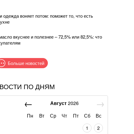
и одежда воняет потом: поможет то, что есть
кухне
масло вкуснее и полезнее – 72,5% или 82,5%: что
купателям
Больше новостей
ВОСТИ ПО ДНЯМ
урецкое судно в Черном море Анкара обратилась к
Август
2026
выплатить сразу 10 пенсий: как получить деньги
Пн
Вт
Ср
Чт
Пт
Сб
Вс
ность: Одесса стала одним из самых популярных
1
2
упления в 2026 году