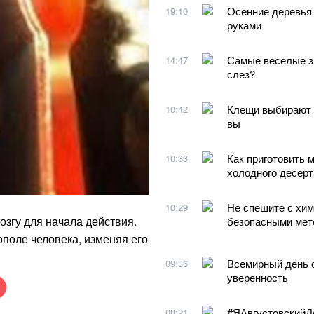
Осенние деревья 
19:10
руками
Самые веселые зн
14:47
слез?
Клещи выбирают и
10:42
вы
Как приготовить 
10:33
холодного десерт
Не спешите с хим
10:29
озгу для начала действия.
безопасными мет
ополе человека, изменяя его
Всемирный день с
09:36
уверенность
#ЯАвгустовскийДо
08:21