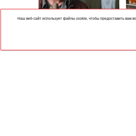
Наш веб-сайт использует файлы cookie, чтобы предоставить вам 
05.08.2026, 19:47
05.08
ТОП лучших триллеров про
Осен
одержимость
идеи
RED
TRAM
© 2004-2026 Redtram, Ltd.