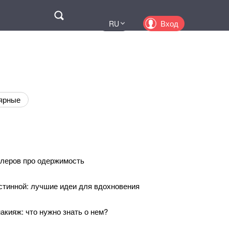
Поиск
Вход
RU
UA
EN
PL
KZ
ярные
леров про одержимость
стинной: лучшие идеи для вдохновения
акияж: что нужно знать о нем?