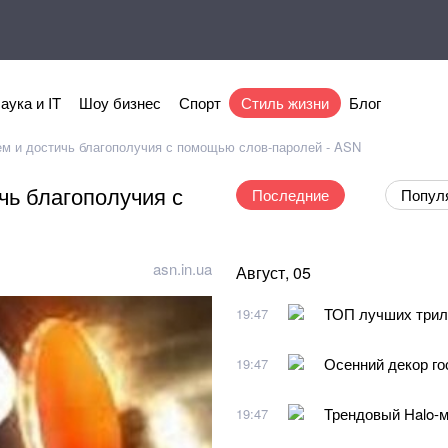
аука и IT
Шоу бизнес
Спорт
Стиль жизни
Блог
ем и достичь благополучия с помощью слов-паролей - ASN
чь благополучия с
Последние
Попул
asn.in.ua
Август, 05
ТОП лучших трил
19:47
Осенний декор го
19:47
Трендовый Halo-м
19:47