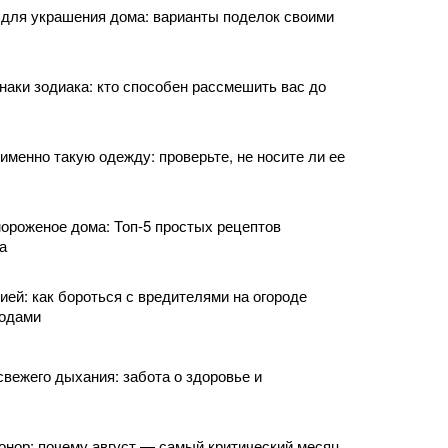
для украшения дома: варианты поделок своими
аки зодиака: кто способен рассмешить вас до
менно такую одежду: проверьте, не носите ли ее
мороженое дома: Топ-5 простых рецептов
а
ией: как бороться с вредителями на огороде
одами
вежего дыхания: забота о здоровье и
нор: почему август — самый критический месяц