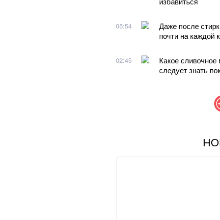
избавиться
Даже после стирк
05:54
почти на каждой 
Какое сливочное 
02:45
следует знать по
НО
После атаки на т
Украине и России
Украинцам могут 
Несмотря на опас
городов для пост