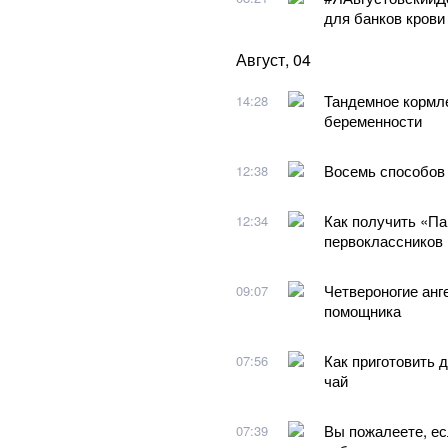
для банков крови
Август, 04
Тандемное кормле
14:28
беременности
Восемь способов 
12:38
Как получить «Па
12:34
первоклассников
Четвероногие анг
09:07
помощника
Как приготовить 
07:56
чай
Вы пожалеете, есл
07:39