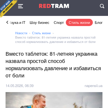
Соглашение
RED
TRAM
П
ка
Наука и IT
Шоу бизнес
Спорт
Стиль жизни
Блог
Новости
Стиль жизни
Вместо таблеток: 81-летняя украинка назвала простой
способ нормализовать давление и избавиться от боли
Вместо таблеток: 81-летняя украинка
назвала простой способ
нормализовать давление и избавиться
от боли
14.05.2026, 06:39
napensii.ua