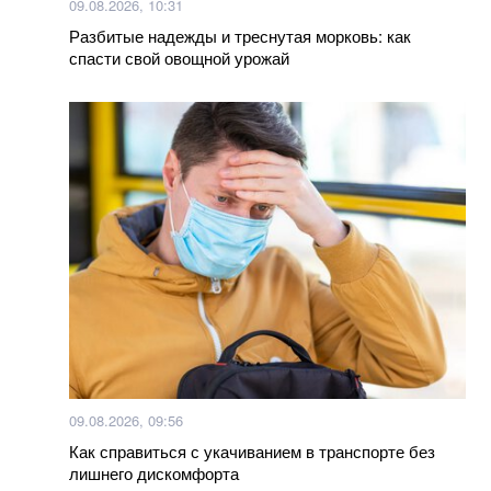
успешное контрнаступление
09.08.2026, 10:31
Разбитые надежды и треснутая морковь: как
спасти свой овощной урожай
Как варить яйца на Пасху, чтобы они не
потрескались
Между Азербайджаном и Арменией произошло
вооруженное столкновение
Больше новостей
09.08.2026, 09:56
Как справиться с укачиванием в транспорте без
лишнего дискомфорта