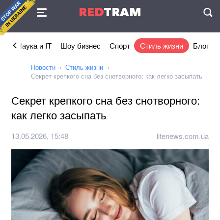
Соглашение
RED
TRAM
П
ка
Наука и IT
Шоу бизнес
Спорт
Стиль жизни
Блог
Новости
Стиль жизни
Секрет крепкого сна без снотворного: как легко засыпать
Секрет крепкого сна без снотворного:
как легко засыпать
13.05.2026, 15:48
litenews.com.ua