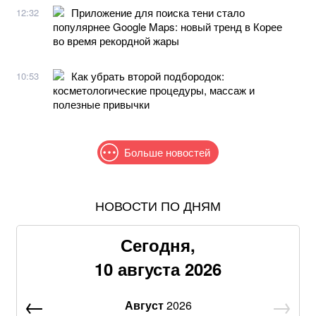
Приложение для поиска тени стало
12:32
популярнее Google Maps: новый тренд в Корее
во время рекордной жары
Как убрать второй подбородок:
10:53
косметологические процедуры, массаж и
полезные привычки
Больше новостей
НОВОСТИ ПО ДНЯМ
Вкусный салат из пекинской капусты, яиц и свежих
огурцов. Простой рецепт
Сегодня,
Ученые неожиданно обнаружили, что мозг лжет о
10 августа 2026
том, что видят глаза: как это происходит
Август
2026
Как приготовить вкусную и красивую творожную