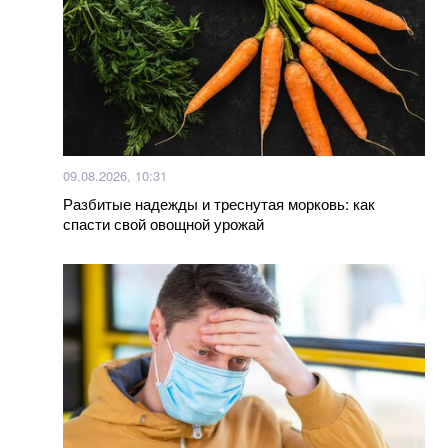
Глава Пентагона оценил шансы Украины на
успешное контрнаступление
Как варить яйца на Пасху, чтобы они не
потрескались
09.08.2026, 10:31
Между Азербайджаном и Арменией произошло
Разбитые надежды и треснутая морковь: как
вооруженное столкновение
спасти свой овощной урожай
Больше новостей