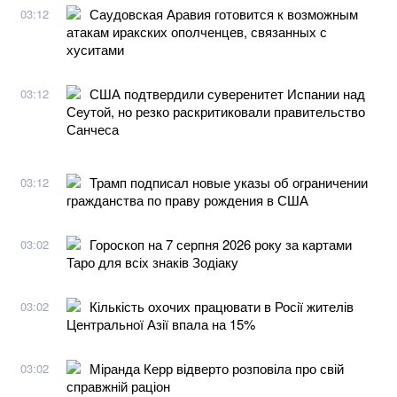
Саудовская Аравия готовится к возможным
03:12
атакам иракских ополченцев, связанных с
хуситами
США подтвердили суверенитет Испании над
03:12
Сеутой, но резко раскритиковали правительство
Санчеса
Трамп подписал новые указы об ограничении
03:12
гражданства по праву рождения в США
Гороскоп на 7 серпня 2026 року за картами
03:02
Таро для всіх знаків Зодіаку
Кількість охочих працювати в Росії жителів
03:02
Центральної Азії впала на 15%
Міранда Керр відверто розповіла про свій
03:02
справжній раціон