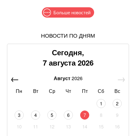
Больше новостей
НОВОСТИ ПО ДНЯМ
Самый полезный десерт для сердца, который легко
приготовить своими руками
Сегодня,
Американская модель Алекса Коллинз порадовала
7 августа 2026
поклонников откровенной фотосессией
Август
2026
В Офисе президента рассказали, рассматривают ли
возвращение Федорова в Минобороны
Пн
Вт
Ср
Чт
Пт
Сб
Вс
САП просит назначить Стефанишиной залог в
1
2
размере 13,3 млн гривен
3
4
5
6
7
8
9
Драпатый сформировал команду: Безуглая
10
11
12
13
14
15
16
сообщила о назначении нового заместителя главкома
ВСУ