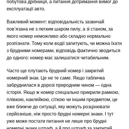
побутова дрібниця, а питання дотримання вимог до
експлуатації авто.
Важливий момент: відповідальність зазвичай
пов’язана не з легким шаром пилу, а зі станом, за
якого номер неможливо або складно нормально
розпізнати. Тому коли водії запитують, чи можна їхати
з брудними номерами, відповідь фактично зводиться
до одного: номер має залишатися читабельним.
Часто ще плутають брудний номер і закритий
номерний знак. Це не те саме. Якщо табличка
забруднилася в дорозі природним чином — одна
історія. Якщо ж номер спеціально прикрили рамкою,
плівкою, наклейкою, сіткою чи іншим предметом, це
вже ближче до ситуації, яку можуть розцінювати
серйозніше, ніж просто брудні номерні знаки. І тут
уже може постати питання не лише про брудні
номерні знаки штраф, а й про штраф за закритий