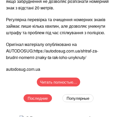
якщо забруднення не дозволяє розпізнати номерний
знак з відстані 20 метрів.
Регулярна перевірка та очищення номерних знаків
займає лише кілька хвилин, але дозволяє уникнути
штрафу та проблем під час спілкування з поліцією.
Оригінал матеріалу опубліковано на
AUTODOSUG:https://autodosug.com.ua/shtraf-za-
brudni-nomerni-znaky-ta-iak-ioho-unyknuty/
autodosug.com.ua
Читать полностью…
Последние
Популярные