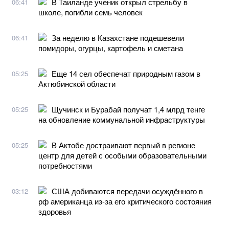
В Таиланде ученик открыл стрельбу в
06:41
школе, погибли семь человек
За неделю в Казахстане подешевели
06:41
помидоры, огурцы, картофель и сметана
Еще 14 сел обеспечат природным газом в
05:25
Актюбинской области
Щучинск и Бурабай получат 1,4 млрд тенге
05:25
на обновление коммунальной инфраструктуры
В Актобе достраивают первый в регионе
05:25
центр для детей с особыми образовательными
потребностями
США добиваются передачи осуждённого в
03:12
рф американца из-за его критического состояния
здоровья