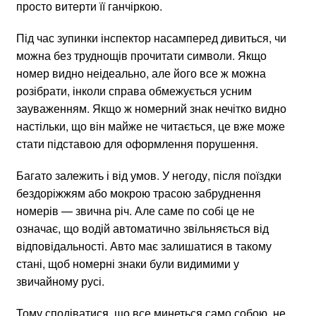
просто витерти її ганчіркою.
Під час зупинки інспектор насамперед дивиться, чи
можна без труднощів прочитати символи. Якщо
номер видно неідеально, але його все ж можна
розібрати, інколи справа обмежується усним
зауваженням. Якщо ж номерний знак нечітко видно
настільки, що він майже не читається, це вже може
стати підставою для оформлення порушення.
Багато залежить і від умов. У негоду, після поїздки
бездоріжжям або мокрою трасою забруднення
номерів — звична річ. Але саме по собі це не
означає, що водій автоматично звільняється від
відповідальності. Авто має залишатися в такому
стані, щоб номерні знаки були видимими у
звичайному русі.
Тому сподіватися, що все минеться само собою, не