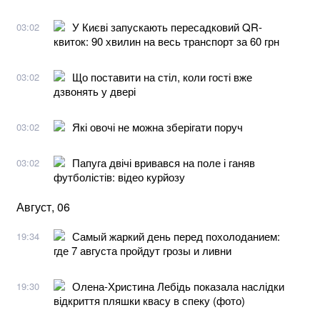
У Києві запускають пересадковий QR-
03:02
квиток: 90 хвилин на весь транспорт за 60 грн
Що поставити на стіл, коли гості вже
03:02
дзвонять у двері
Які овочі не можна зберігати поруч
03:02
Папуга двічі вривався на поле і ганяв
03:02
футболістів: відео курйозу
Август, 06
Самый жаркий день перед похолоданием:
19:34
где 7 августа пройдут грозы и ливни
Олена-Христина Лебідь показала наслідки
19:30
відкриття пляшки квасу в спеку (фото)