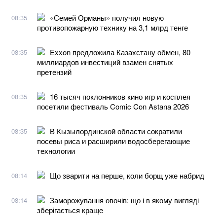
«Семей Орманы» получил новую
08:35
противопожарную технику на 3,1 млрд тенге
Exxon предложила Казахстану обмен, 80
08:35
миллиардов инвестиций взамен снятых
претензий
16 тысяч поклонников кино игр и косплея
08:35
посетили фестиваль Comic Con Astana 2026
В Кызылординской области сократили
08:35
посевы риса и расширили водосберегающие
технологии
Що зварити на перше, коли борщ уже набрид
08:14
Заморожування овочів: що і в якому вигляді
08:14
зберігається краще