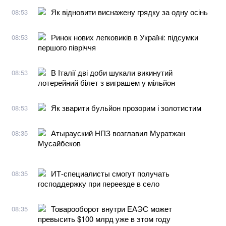
Як відновити виснажену грядку за одну осінь
08:53
Ринок нових легковиків в Україні: підсумки
08:53
першого півріччя
В Італії дві доби шукали викинутий
08:53
лотерейний білет з виграшем у мільйон
Як зварити бульйон прозорим і золотистим
08:53
Атырауский НПЗ возглавил Муратжан
08:35
Мусайбеков
ИТ-специалисты смогут получать
08:35
господдержку при переезде в село
Товарооборот внутри ЕАЭС может
08:35
превысить $100 млрд уже в этом году