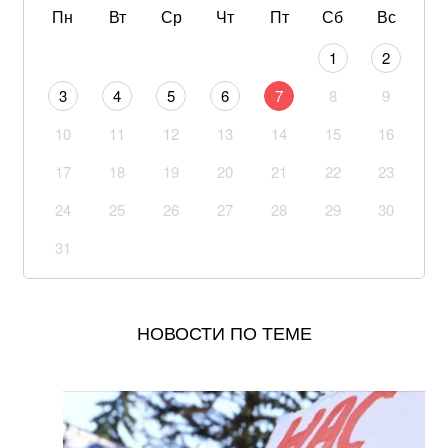
Пн
Вт
Ср
Чт
Пт
Сб
Вс
Не кладите огурцы в банке как попало: одна ошибка
1
2
лишит их хрусткости
3
4
5
6
7
8
9
После атаки на турецкое судно в Черном море
10
11
12
13
14
15
16
Анкара обратилась к Украине и России
17
18
19
20
21
22
23
Несмотря на опасность: Одесса стала одним из
самых популярных городов для поступления в 2026
24
25
26
27
28
29
30
году
31
Американская модель Алекса Коллинз порадовала
поклонников откровенной фотосессией
НОВОСТИ ПО ТЕМЕ
В Офисе президента рассказали, рассматривают ли
возвращение Федорова в Минобороны
САП просит назначить Стефанишиной залог в
размере 13,3 млн гривен