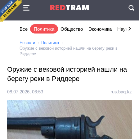
Соглашение
RED
TRAM
П
Все
Политика
Общество
Экономика
Наука и I
Новости
Политика
Оружие с вековой историей нашли на берегу реки в
Риддере
Оружие с вековой историей нашли на
берегу реки в Риддере
08.07.2026, 06:53
rus.baq.kz