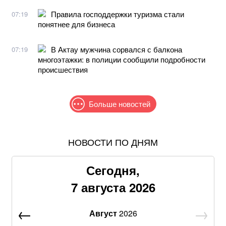
Правила господдержки туризма стали
07:19
понятнее для бизнеса
В Актау мужчина сорвался с балкона
07:19
многоэтажки: в полиции сообщили подробности
происшествия
Больше новостей
НОВОСТИ ПО ДНЯМ
Жителям шести областей окажут новую денежную
помощь: как получить
Сегодня,
Продать квартиру станет сложнее: для украинцев
7 августа 2026
введут новые проверки
Август
2026
Самый полезный десерт для сердца, который легко
приготовить своими руками