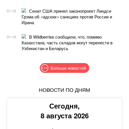
Сенат США принял законопроект Линдси
01:18
Грэма об «адских» санкциях против России и
Ирана
В Wildberries сообщили, что, помимо
01:18
Казахстана, часть складов могут перенести в
Узбекистан и Беларусь
Больше новостей
НОВОСТИ ПО ДНЯМ
Жителям шести областей окажут новую денежную
помощь: как получить
Сегодня,
Продать квартиру станет сложнее: для украинцев
8 августа 2026
введут новые проверки