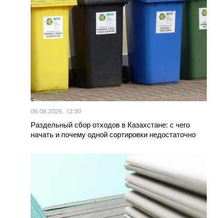
Мишина показала живот на зеркальном селфи-
снимке. Фото
Как можно использовать масло из рыбных
консервов. Лайфхак
Российские пропагандисты выдают Санкт-
Петербург за "восстановленный" Мариуполь
06.08.2026, 12:30
Маляр озвучила соотношение потерь Украины и
Раздельный сбор отходов в Казахстане: с чего
россии
начать и почему одной сортировки недостаточно
Больше новостей