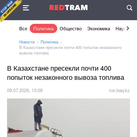
Соглашение
RED
TRAM
П
Все
Политика
Общество
Экономика
Наука и I
Новости
Политика
В Казахстане пресекли почти 400 попыток незаконного
вывоза топлива
В Казахстане пресекли почти 400
попыток незаконного вывоза топлива
08.07.2026, 13:08
rus.baq.kz