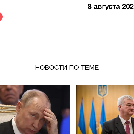
8 августа 20
Ученые неожиданн
глаза: как это пр
Как приготовить 
добавьте один ин
Мишина показала 
Как можно исполь
НОВОСТИ ПО ТЕМЕ
Российские пропа
"восстановленны
Маляр озвучила с
Пассажир самол
Из плена РФ верн