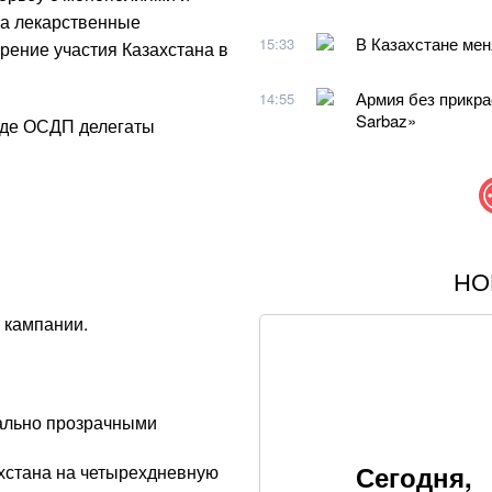
на лекарственные
В Казахстане мен
15:33
рение участия Казахстана в
Армия без прикра
14:55
Sarbaz»
езде ОСДП делегаты
НО
Самый полезный д
своими руками
 кампании.
Американская мо
откровенной фот
ально прозрачными
Вкусный салат из
Простой рецепт
Сегодня,
хстана на четырехдневную