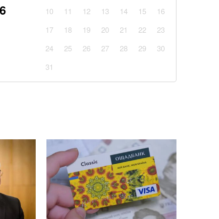
26
о обнаружили, что мозг лжет о том, что видят
10
11
12
13
14
15
16
оисходит
17
18
19
20
21
22
23
вкусную и красивую творожную пасху? Просто
24
25
26
27
28
29
30
гридиент
31
живот на зеркальном селфи-снимке. Фото
зовать масло из рыбных консервов. Лайфхак
гандисты выдают Санкт-Петербург за
й" Мариуполь
оотношение потерь Украины и россии
ета США зафиксировал НЛО
улась Валерия "Нава" Карпиленко, которая на