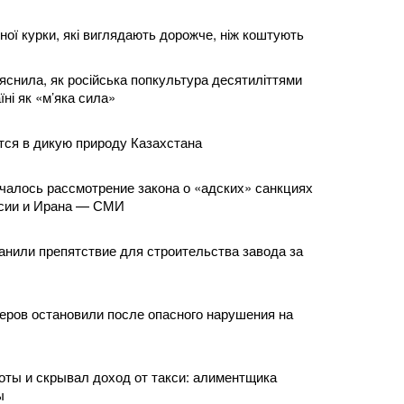
йної курки, які виглядають дорожче, ніж коштують
яснила, як російська попкультура десятиліттями
ні як «м’яка сила»
ся в дикую природу Казахстана
алось рассмотрение закона о «адских» санкциях
ссии и Ирана — СМИ
анили препятствие для строительства завода за
меров остановили после опасного нарушения на
оты и скрывал доход от такси: алиментщика
ы