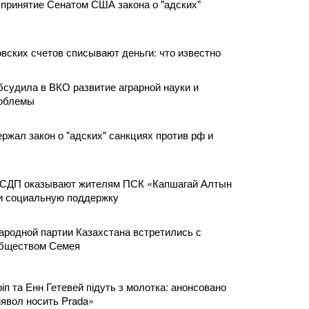
 принятие Сенатом США закона о "адских"
вских счетов списывают деньги: что известно
судила в ВКО развитие аграрной науки и
роблемы
жал закон о "адских" санкциях против рф и
СДП оказывают жителям ПСК «Капшагай Алтын
и социальную поддержку
родной партии Казахстана встретились с
бществом Семея
п та Енн Гетевей підуть з молотка: анонсовано
иявол носить Prada»