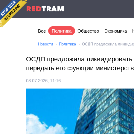
RED
TRAM
Все
Политика
Общество
Экономика
Новости
Политика
ОСДП предложила ликвидиро
ОСДП предложила ликвидировать 
передать его функции министерст
08.07.2026, 11:16