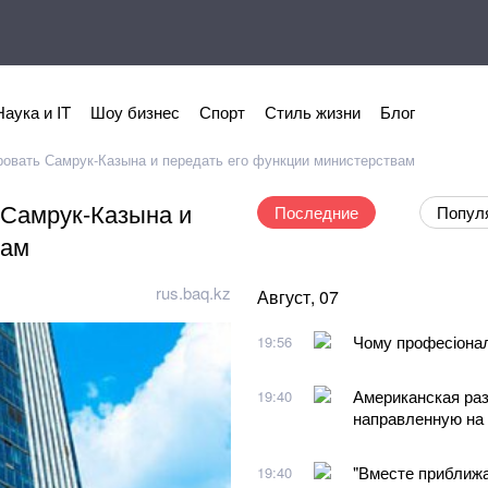
Наука и IT
Шоу бизнес
Спорт
Стиль жизни
Блог
вать Самрук-Казына и передать его функции министерствам
Самрук-Казына и
Последние
Попул
вам
rus.baq.kz
Август, 07
Чому професіонал
19:56
Американская раз
19:40
направленную на
"Вместе приближ
19:40