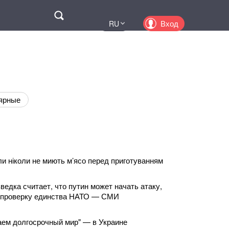
Поиск
Вход
RU
UA
EN
PL
KZ
ярные
и ніколи не миють м’ясо перед приготуванням
ведка считает, что путин может начать атаку,
 проверку единства НАТО — СМИ
аем долгосрочный мир" — в Украине