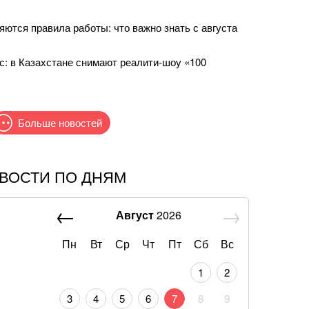
яются правила работы: что важно знать с августа
с: в Казахстане снимают реалити-шоу «100
Больше новостей
ВОСТИ ПО ДНЯМ
есерт для сердца, который легко приготовить
Август
2026
дель Алекса Коллинз порадовала поклонников
осессией
Пн
Вт
Ср
Чт
Пт
Сб
Вс
1
2
 пекинской капусты, яиц и свежих огурцов.
3
4
5
6
7
8
9