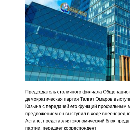
Председатель столичного филиала Общенацион
демократическая партия Талгат Омаров выступ
Казына с передачей его функций профильным м
предложением он выступил в ходе внеочередн
Астане, представляя экономический блок пре
партии, передает корреспондент