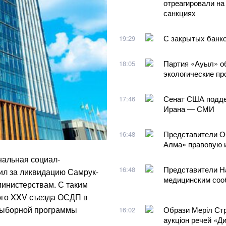
отреагировали на
санкциях
С закрытых банко
19:29
Партия «Ауыл» об
18:05
экологические п
Сенат США поддер
17:46
Ирана — СМИ
Представители О
16:48
Алма» правовую 
альная социал-
Представители На
16:48
ил за ликвидацию Самрук-
медицинским соо
инистерствам. С таким
ого XXV съезда ОСДП в
двыборной программы
Образи Меріл Стрі
16:02
аукціон речей «Д