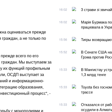
3 страви зі звича
16:02
Марія Бурмака по
16:02
працювала в Украї
жна оцениваться прежде
граждан, а не только по
Тигры возвращают
15:56
В Сенате США нач
15:52
прежде всего по его
Грэма против Ро
граждан. Мы выступаем за
чу их функций профильным
В Мангистау устр
15:33
или, ОСДП выступает за
1,3 млрд тенге
наний и информационно-
теграцию образования,
Toyota без госно
15:33
трассе
нвестиционный процесс", -
Отказался от раб
15:33
осудили в Алмат
борьбу с монополиями и