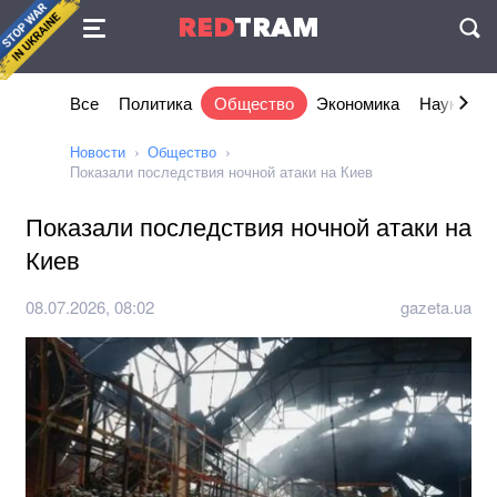
Соглашение
RED
TRAM
П
Все
Политика
Общество
Экономика
Наука и I
Новости
Общество
Показали последствия ночной атаки на Киев
Показали последствия ночной атаки на
Киев
08.07.2026, 08:02
gazeta.ua