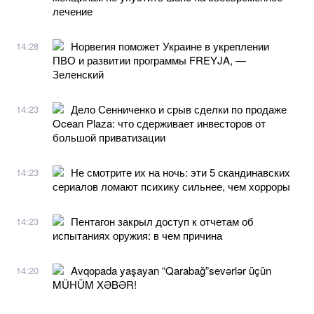
лечение
Норвегия поможет Украине в укреплении
14:28
ПВО и развитии программы FREYJA, —
Зеленский
Дело Сенниченко и срыв сделки по продаже
14:23
Ocean Plaza: что сдерживает инвесторов от
большой приватизации
Не смотрите их на ночь: эти 5 скандинавских
14:23
сериалов ломают психику сильнее, чем хорроры
Пентагон закрыл доступ к отчетам об
14:23
испытаниях оружия: в чем причина
Avqopada yaşayan “Qarabağ”sevərlər üçün
14:20
MÜHÜM XƏBƏR!