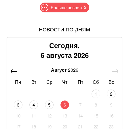
Больше новостей
НОВОСТИ ПО ДНЯМ
Жителям шести областей окажут новую денежную
помощь: как получить
Сегодня,
Продать квартиру станет сложнее: для украинцев
6 августа 2026
введут новые проверки
Август
2026
Самый полезный десерт для сердца, который легко
приготовить своими руками
Пн
Вт
Ср
Чт
Пт
Сб
Вс
Не кладите огурцы в банке как попало: одна ошибка
1
2
лишит их хрусткости
3
4
5
6
7
8
9
После атаки на турецкое судно в Черном море
10
11
12
13
14
15
16
Анкара обратилась к Украине и России
17
18
19
20
21
22
23