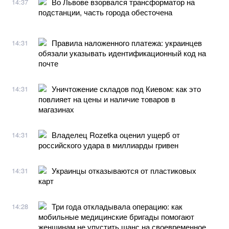
Во Львове взорвался трансформатор на
14:37
подстанции, часть города обесточена
Правила наложенного платежа: украинцев
14:31
обязали указывать идентификационный код на
почте
Уничтожение складов под Киевом: как это
14:31
повлияет на цены и наличие товаров в
магазинах
Владелец Rozetka оценил ущерб от
14:31
российского удара в миллиарды гривен
Украинцы отказываются от пластиковых
14:31
карт
Три года откладывала операцию: как
14:28
мобильные медицинские бригады помогают
женщинам не упустить шанс на своевременное