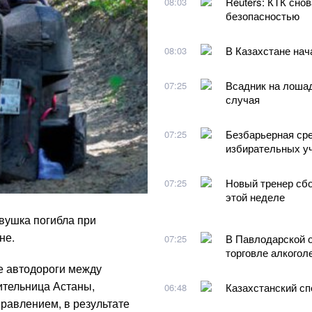
Reuters: КТК сно
08:03
безопасностью
В Казахстане нач
08:03
Всадник на лошад
07:25
случая
Безбарьерная сре
07:25
избирательных уч
Новый тренер сбо
07:25
этой неделе
вушка погибла при
не.
В Павлодарской 
07:25
торговле алкогол
е автодороги между
ительница Астаны,
Казахстанский сп
06:48
равлением, в результате