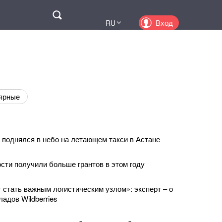
Поиск
Вход
RU
UA
EN
PL
KZ
ярные
поднялся в небо на летающем такси в Астане
сти получили больше грантов в этом году
 стать важным логистическим узлом»: эксперт – о
адов Wildberries