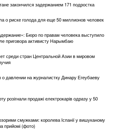
тане закончился задержанием 171 подростка
 о риске голода для еще 50 миллионов человек
адержание»: Бюро по правам человека выступило
ле приговора активисту Нарымбаю
ет среди стран Центральной Азии в мировом
лучия
л о давлении на журналистку Динару Егеубаеву
фту розігнали продажі електрокарів одразу у 50
розорими смужками: королева Іспанії у вишуканому
на прийомі (фото)