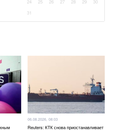
24
25
26
27
28
29
30
31
о обнаружили, что мозг лжет о том, что видят
оисходит
вкусную и красивую творожную пасху? Просто
гридиент
живот на зеркальном селфи-снимке. Фото
зовать масло из рыбных консервов. Лайфхак
гандисты выдают Санкт-Петербург за
й" Мариуполь
оотношение потерь Украины и россии
06.08.2026, 08:03
ета США зафиксировал НЛО
ажным
Reuters: КТК снова приостанавливает