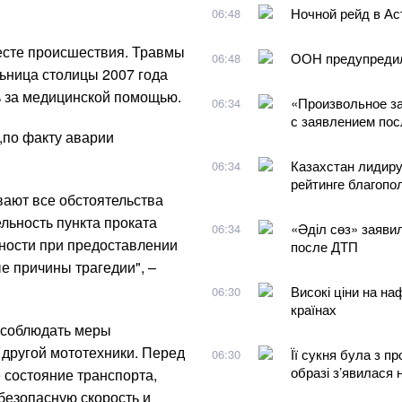
Ночной рейд в Ас
06:48
есте происшествия. Травмы
ООН предупредила
06:48
ьница столицы 2007 года
ь за медицинской помощью.
«Произвольное з
06:34
с заявлением пос
,по факту аварии
Казахстан лидиру
06:34
рейтинге благопо
вают все обстоятельства
льность пункта проката
«Әділ сөз» заяви
06:34
ности при предоставлении
после ДТП
е причины трагедии", –
Високі ціни на на
06:30
країнах
 соблюдать меры
 другой мототехники. Перед
Її сукня була з п
06:30
образі з’явилася 
 состояние транспорта,
безопасную скорость и