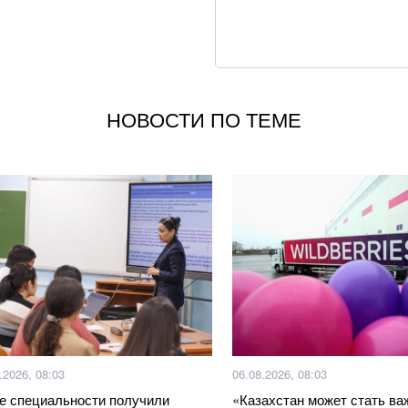
Ученые неожиданн
глаза: как это пр
Как приготовить 
НОВОСТИ ПО ТЕМЕ
добавьте один ин
Мишина показала 
Как можно исполь
Российские пропа
"восстановленны
Маляр озвучила с
.2026, 08:03
06.08.2026, 08:03
Пассажир самол
е специальности получили
«Казахстан может стать в