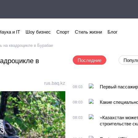
Наука и IT
Шоу бизнес
Спорт
Стиль жизни
Блог
ь на квадроцикле в Бурабае
вадроцикле в
Последние
Попул
rus.baq.kz
Первый пассажир 
08:03
Какие специально
08:03
«Казахстан может
08:03
строительстве скл