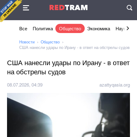
Соглашение
RED
TRAM
П
Все
Политика
Общество
Экономика
Наука и I
Новости
Общество
США нанесли удары по Ирану - в ответ на обстрелы судов
США нанесли удары по Ирану - в ответ
на обстрелы судов
08.07.2026, 04:39
azattyqasia.org