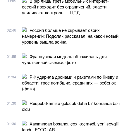
В рф лишь треть мобильных интернет-
03:05
сессий проходит без ограничений, власти
усиливают контроль — ЦПД
Россия больше не скрывает своих
02:46
намерений: Подоляк рассказал, на какой новый
уровень вышла война
Французская модель обнажилась для
01:55
чувственной съемки: фото
РФ ударила дронами и ракетами по Киеву и
01:34
области: трое погибших, среди них — ребенок
(фото)
Respublikamıza gələcək daha bir komanda bəlli
01:30
oldu
Xanımından boşandı, çox keçmədi, yeni sevgili
01:30
tapdı - FOTOLAR