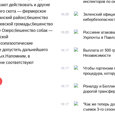
инспекторов по о
ают действовать и другие
ого скота — фермерское
Зеленский официа
16:25
анский район);бешенство
кибербезопаснос
диевской громады;бешенство
е Озеро;бешенство собак —
Россияне атакова
16:25
ской
Укрпочты в Павло
воэпизоотические
е допустить дальнейшего
Выплата от 500 г
16:17
Независимости
ых.Напомним, в
не соответствуют
Чтобы гортензии 
16:17
процедура, котор
Роналду и Беллин
16:17
дорогой трансфер
"Как же теперь до
16:17
съемок 3-го сезо