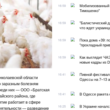
Мобилизованный 
16:59
Тимошенко"
"Балистический д
16:59
что ждет украинц
Пока дома +39: п
16:59
"прохладный прив
Как выглядит ЧАЭ
16:59
новые кадры из 
Пивной фестиваль
16:41
иколаевской области
Одессы на 7–13 а
о заразным болезням
Среди них — ООО «Братская
В Одессе ракета 
16:41
йского района, где
тие работает в сфере
В Украине началс
16:25
деятельности — разведение