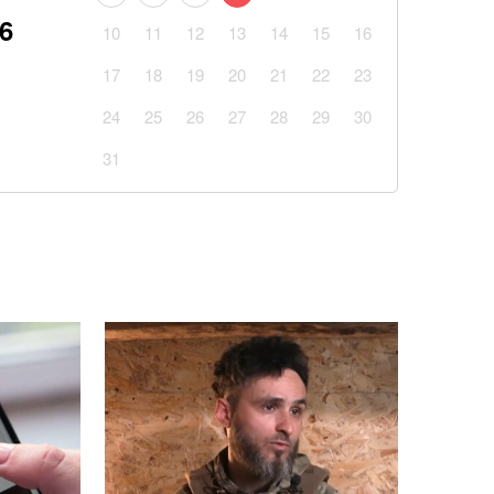
26
урецкое судно в Черном море Анкара обратилась к
10
11
12
13
14
15
16
17
18
19
20
21
22
23
ность: Одесса стала одним из самых популярных
24
25
26
27
28
29
30
упления в 2026 году
31
нта рассказали, рассматривают ли возвращение
бороны
выплатить сразу 10 пенсий: как получить деньги
ровал команду: Безуглая сообщила о назначении
ля главкома ВСУ
м людям медицинский браслет: врач
важном нюансе
ессы превращается в кладбище судов: сколько