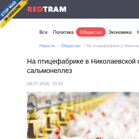
RED
TRAM
Все
Политика
Общество
Экономика
Новости
Общество
На птицефабрике в Никола
На птицефабрике в Николаевской 
сальмонеллез
08.07.2026, 10:43