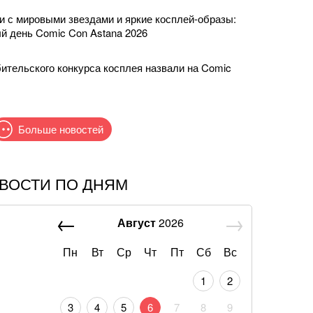
и с мировыми звездами и яркие косплей-образы:
й день Comic Con Astana 2026
тельского конкурса косплея назвали на Comic
Больше новостей
ВОСТИ ПО ДНЯМ
бластей окажут новую денежную помощь: как
Август
2026
 станет сложнее: для украинцев введут новые
Пн
Вт
Ср
Чт
Пт
Сб
Вс
1
2
ы в банке как попало: одна ошибка лишит их
3
4
5
6
7
8
9