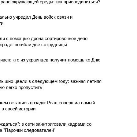
хране окружающей среды: как присоединиться?
льно учредил День войск связи и
ти
ли с помощью дрона сортировочное депо
граде: погибли две сотрудницы
ривен: кто из украинцев получит помощь ко Дню
пышно цвели в следующем году: важная летняя
ую легко пропустить
гем остались позади: Реал совершил самый
 в своей истории
ждаться": в сети заинтриговали кадрами со
на "Парочки следователей"