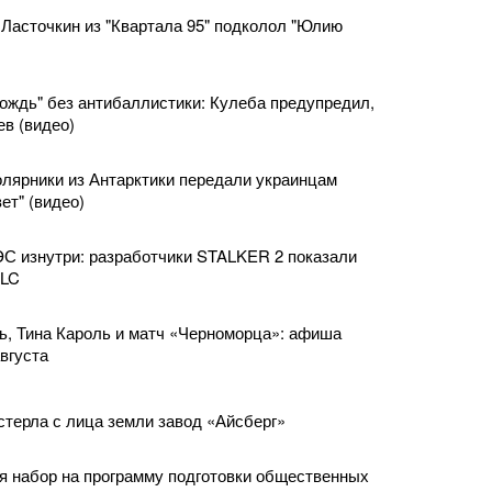
Ласточкин из "Квартала 95" подколол "Юлию
ождь" без антибаллистики: Кулеба предупредил,
ев (видео)
олярники из Антарктики передали украинцам
ет" (видео)
С изнутри: разработчики STALKER 2 показали
DLC
, Тина Кароль и матч «Черноморца»: афиша
вгуста
стерла с лица земли завод «Айсберг»
я набор на программу подготовки общественных