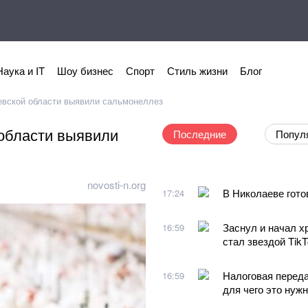
Наука и IT
Шоу бизнес
Спорт
Стиль жизни
Блог
евской области выявили сальмонеллез
области выявили
Последние
Попул
novosti-n.org
В Николаеве гото
17:24
Заснул и начал х
16:59
стал звездой TikT
Налоговая переда
16:59
для чего это нуж