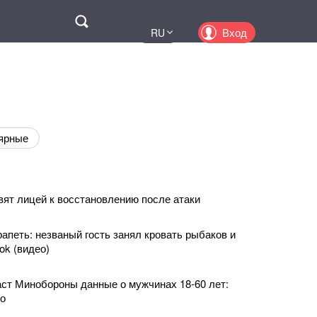
Поиск
Вход
RU
UA
EN
PL
KZ
ярные
вят лицей к восстановлению после атаки
рапеть: незваный гость занял кровать рыбаков и
ok (видео)
ст Минобороны данные о мужчинах 18-60 лет:
но