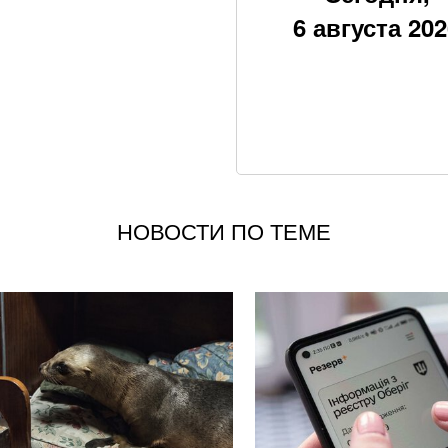
6 августа 20
После атаки на т
Украине и России
Несмотря на опас
городов для пост
В Офисе президе
Федорова в Мино
НОВОСТИ ПО ТЕМЕ
Украинцам могут 
Драпатый сформи
нового заместите
Нужен ли пожилы
предупредила о 
Черное море у Од