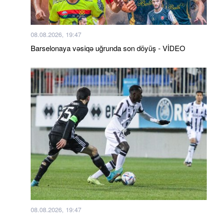
Как можно использовать масло из рыбных
консервов. Лайфхак
08.08.2026, 19:47
Barselonaya vəsiqə uğrunda son döyüş - VİDEO
Российские пропагандисты выдают Санкт-
Петербург за "восстановленный" Мариуполь
Маляр озвучила соотношение потерь Украины и
россии
Пассажир самолета США зафиксировал НЛО
Из плена РФ вернулась Валерия "Нава" Карпиленко,
которая на "Азовстали" вышла замуж и потеряла
любимого. ФОТО, ВИДЕО
Позировала обнаженной. Холли Берри
взбудоражила Сеть откровенным фото
08.08.2026, 19:47