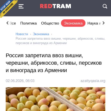
Соглашение
RED
TRAM
П
Все
Политика
Общество
Экономика
Наука и IT
Новости
Экономика
Россия запретила ввоз вишни, черешни, абрикосов, сливы,
персиков и винограда из Армении
Россия запретила ввоз вишни,
черешни, абрикосов, сливы, персиков
и винограда из Армении
02.06.2026, 06:03
azattyqasia.org