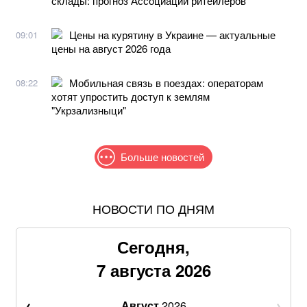
склады: прогноз Ассоциации ритейлеров
Цены на курятину в Украине — актуальные
09:01
цены на август 2026 года
Мобильная связь в поездах: операторам
08:22
хотят упростить доступ к землям
"Укрзализныци"
Больше новостей
НОВОСТИ ПО ДНЯМ
Жителям шести областей окажут новую денежную
помощь: как получить
Сегодня,
Продать квартиру станет сложнее: для украинцев
7 августа 2026
введут новые проверки
Август
2026
Не кладите огурцы в банке как попало: одна ошибка