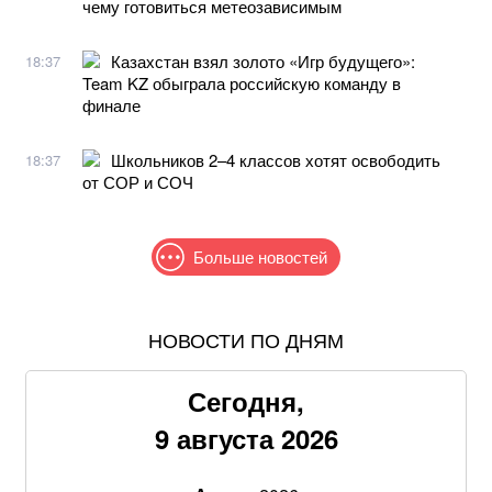
чему готовиться метеозависимым
Казахстан взял золото «Игр будущего»:
18:37
Team KZ обыграла российскую команду в
финале
Школьников 2–4 классов хотят освободить
18:37
от СОР и СОЧ
Больше новостей
НОВОСТИ ПО ДНЯМ
За что можно получить от 597 до 908 гривен
надбавки к пенсии в 2026 году
Сегодня,
Минфин назвал данные, которые будут проверять у
9 августа 2026
пенсионеров во время верификации: полный перечень