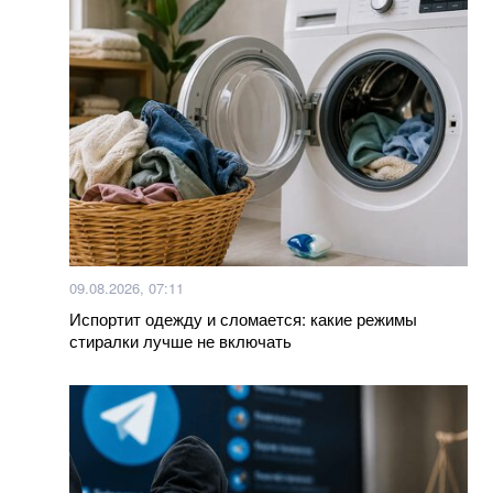
Федоров заявил о главных недостатках
мобилизации и рассказал, какой видел реформу
Защитная пленка для смартфона больше не нужна:
почему и что вместо нее
Вкусный салат из пекинской капусты, яиц и свежих
огурцов. Простой рецепт
09.08.2026, 07:11
Испортит одежду и сломается: какие режимы
Ученые неожиданно обнаружили, что мозг лжет о
стиралки лучше не включать
том, что видят глаза: как это происходит
Как приготовить вкусную и красивую творожную
пасху? Просто добавьте один ингридиент
Мишина показала живот на зеркальном селфи-