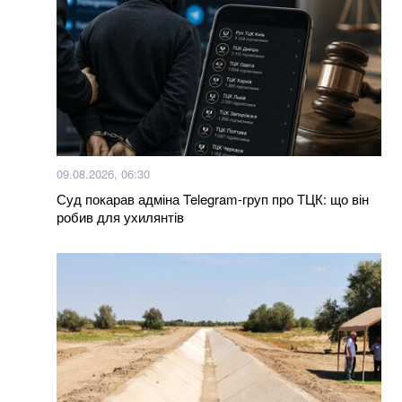
снимке. Фото
Как можно использовать масло из рыбных
консервов. Лайфхак
Российские пропагандисты выдают Санкт-
Петербург за "восстановленный" Мариуполь
09.08.2026, 06:30
Маляр озвучила соотношение потерь Украины и
Суд покарав адміна Telegram-груп про ТЦК: що він
россии
робив для ухилянтів
Пассажир самолета США зафиксировал НЛО
Больше новостей