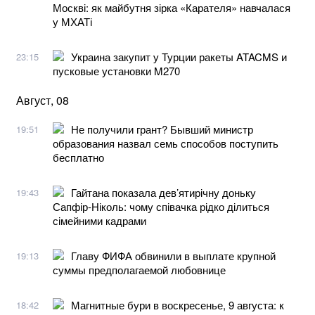
Москві: як майбутня зірка «Карателя» навчалася
у МХАТі
Украина закупит у Турции ракеты ATACMS и
23:15
пусковые установки M270
Август, 08
Не получили грант? Бывший министр
19:51
образования назвал семь способов поступить
бесплатно
Гайтана показала дев’ятирічну доньку
19:43
Сапфір-Ніколь: чому співачка рідко ділиться
сімейними кадрами
Главу ФИФА обвинили в выплате крупной
19:13
суммы предполагаемой любовнице
Магнитные бури в воскресенье, 9 августа: к
18:42