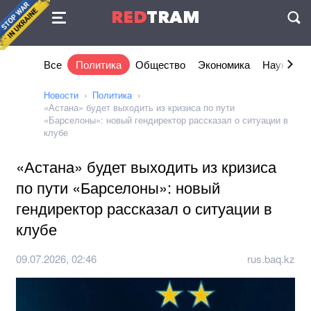
Соглашение
RED
TRAM
П
Все
Политика
Общество
Экономика
Наука и I
Новости
Политика
«Астана» будет выходить из кризиса по пути
«Барселоны»: новый гендиректор рассказал о ситуации в
клубе
«Астана» будет выходить из кризиса
по пути «Барселоны»: новый
гендиректор рассказал о ситуации в
клубе
09.07.2026, 02:46
rus.baq.kz