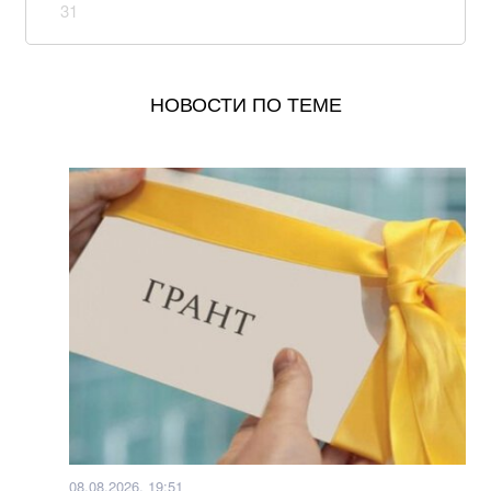
31
МИД Украины: Безнаказанность России в 2008-м
разрушила европейскую систему безопасности
НОВОСТИ ПО ТЕМЕ
В Грузии резко подорожали обеды в ресторанах:
хинкали и хачапури прибавили в цене до 10%
Вкусный салат из пекинской капусты, яиц и свежих
огурцов. Простой рецепт
Ученые неожиданно обнаружили, что мозг лжет о
том, что видят глаза: как это происходит
Как приготовить вкусную и красивую творожную
пасху? Просто добавьте один ингридиент
Мишина показала живот на зеркальном селфи-
снимке. Фото
08.08.2026, 19:51