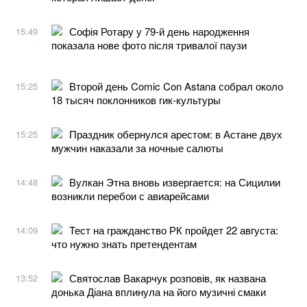
Софія Ротару у 79-й день народження
15:49
показала нове фото після тривалої паузи
Второй день Comic Con Astana собрал около
15:25
18 тысяч поклонников гик-культуры
Праздник обернулся арестом: в Астане двух
15:25
мужчин наказали за ночные салюты
Вулкан Этна вновь извергается: на Сицилии
14:48
возникли перебои с авиарейсами
Тест на гражданство РК пройдет 22 августа:
14:09
что нужно знать претендентам
Святослав Вакарчук розповів, як названа
13:52
донька Діана вплинула на його музичні смаки