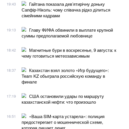
Гайтана показала дев’ятирічну доньку
19:43
Сапфір-Ніколь: чому співачка рідко ділиться
сімейними кадрами
Главу ФИФА обвинили в выплате крупной
19:13
суммы предполагаемой любовнице
Магнитные бури в воскресенье, 9 августа: к
18:42
чему готовиться метеозависимым
Казахстан взял золото «Игр будущего»:
18:37
Team KZ обыграла российскую команду в
финале
США остановили удары по маршруту
17:19
казахстанской нефти: что произошло
«Ваша SIM-карта устарела»: полиция
16:51
предостерегает о мошеннической схеме,
которая лишает денег