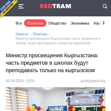
Соглашение
RED
TRAM
П
Все
Политика
Общество
Экономика
Наука и I
Новости
Политика
Министр просвещения Кыргызстана: часть предметов в
школах будут преподавать только на кыргызском
Министр просвещения Кыргызстана:
часть предметов в школах будут
преподавать только на кыргызском
03.06.2026, 12:52
azattyqasia.org