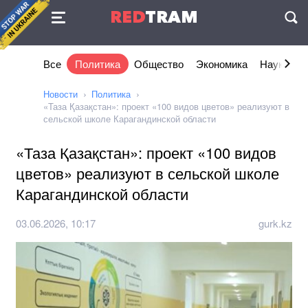
Соглашение
RED
TRAM
П
Все
Политика
Общество
Экономика
Наука и I
Новости
Политика
«Таза Қазақстан»: проект «100 видов цветов» реализуют в
сельской школе Карагандинской области
«Таза Қазақстан»: проект «100 видов
цветов» реализуют в сельской школе
Карагандинской области
03.06.2026, 10:17
gurk.kz