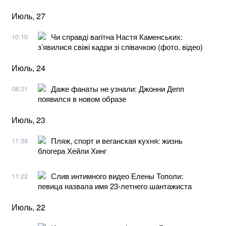
Июль, 27
Чи справді вагітна Настя Каменських:
10:10
зʼявилися свіжі кадри зі співачкою (фото, відео)
Июль, 24
Даже фанаты не узнали: Джонни Депп
08:31
появился в новом образе
Июль, 23
Пляж, спорт и веганская кухня: жизнь
11:38
блогера Хейли Хинг
Слив интимного видео Елены Тополи:
11:22
певица назвала имя 23-летнего шантажиста
Июль, 22