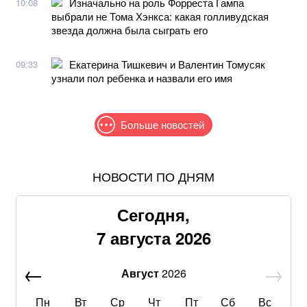
Изначально на роль Форреста Гампа
10:08
выбрали не Тома Хэнкса: какая голливудская
звезда должна была сыграть его
Екатерина Тишкевич и Валентин Томусяк
09:33
узнали пол ребенка и назвали его имя
Больше новостей
НОВОСТИ ПО ДНЯМ
Самый полезный десерт для сердца, который легко
приготовить своими руками
Сегодня,
В Офисе президента рассказали, рассматривают ли
7 августа 2026
возвращение Федорова в Минобороны
Август
2026
Американская модель Алекса Коллинз порадовала
поклонников откровенной фотосессией
Пн
Вт
Ср
Чт
Пт
Сб
Вс