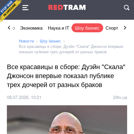
Соглашение
RED
TRAM
П
щество
Экономика
Наука и IT
Шоу бизнес
Спорт
Стил
Новости
Шоу бизнес
Все красавицы в сборе: Дуэйн "Скала" Джонсон впервые
показал публике трех дочерей от разных браков
Все красавицы в сборе: Дуэйн "Скала"
Джонсон впервые показал публике
трех дочерей от разных браков
08.07.2026, 10:21
24tv.ua