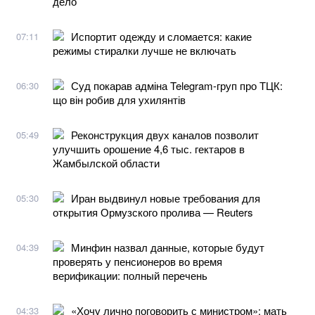
дело
Испортит одежду и сломается: какие
07:11
режимы стиралки лучше не включать
Суд покарав адміна Telegram-груп про ТЦК:
06:30
що він робив для ухилянтів
Реконструкция двух каналов позволит
05:49
улучшить орошение 4,6 тыс. гектаров в
Жамбылской области
Иран выдвинул новые требования для
05:30
открытия Ормузского пролива — Reuters
Минфин назвал данные, которые будут
04:39
проверять у пенсионеров во время
верификации: полный перечень
«Хочу лично поговорить с министром»: мать
04:33