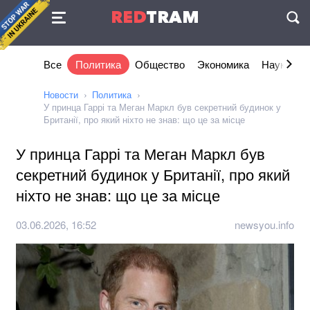
Соглашение
RED
TRAM
П
Все
Политика
Общество
Экономика
Наука и I
Новости
Политика
У принца Гаррі та Меган Маркл був секретний будинок у
Британії, про який ніхто не знав: що це за місце
У принца Гаррі та Меган Маркл був
секретний будинок у Британії, про який
ніхто не знав: що це за місце
03.06.2026, 16:52
newsyou.info