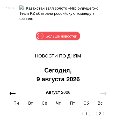
Казахстан взял золото «Игр будущего»:
18:37
Team KZ обыграла российскую команду в
финале
Больше новостей
НОВОСТИ ПО ДНЯМ
МИД Украины: Безнаказанность России в 2008-м
разрушила европейскую систему безопасности
Сегодня,
В Грузии резко подорожали обеды в ресторанах:
9 августа 2026
хинкали и хачапури прибавили в цене до 10%
Август
2026
Три завтрака из яиц, которые никогда не надоедят:
храните идеи от Ярославского
Пн
Вт
Ср
Чт
Пт
Сб
Вс
Федоров заявил о главных недостатках
1
2
мобилизации и рассказал, какой видел реформу