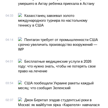
умершего в Актау ребенка приехала в Астану
Казахстанец завоевал золото
04:33
международного турнира по настольному
теннису в США
Пентагон требует от промышленности США
04:14
срочно увеличить производство вооружений —
WP
Бесплатные медицинские услуги в 2026
04:01
году: что нужно знать, чтобы не потерять свое
право на лечение
США пообещали Украине ракеты каждый
03:54
месяц: что сообщил Зеленский
Джон Бернтал згадав студентські роки в
02:37
Москві: як майбутня зірка «Карателя» навчалася