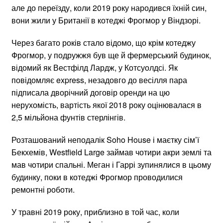
але до переїзду, коли 2019 року народився їхній син,
вони жили у Британії в котеджі Фрогмор у Віндзорі.
Через багато років стало відомо, що крім котеджу
Фрогмор, у подружжя був ще й фермерський будинок,
відомий як Вестфілд Лардж, у Котсуолдсі. Як
повідомляє express, незадовго до весілля пара
підписала дворічний договір оренди на цю
нерухомість, вартість якої 2018 року оцінювалася в
2,5 мільйона фунтів стерлінгів.
Розташований неподалік Soho House і маєтку сім’ї
Бекхемів, Westfield Large займав чотири акри землі та
мав чотири спальні. Меган і Гаррі зупинялися в цьому
будинку, поки в котеджі Фрогмор проводилися
ремонтні роботи.
У травні 2019 року, приблизно в той час, коли