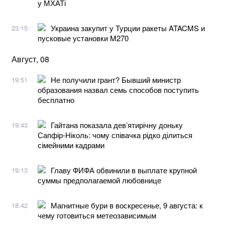
у МХАТі
Украина закупит у Турции ракеты ATACMS и
23:15
пусковые установки M270
Август, 08
Не получили грант? Бывший министр
19:51
образования назвал семь способов поступить
бесплатно
Гайтана показала дев’ятирічну доньку
19:43
Сапфір-Ніколь: чому співачка рідко ділиться
сімейними кадрами
Главу ФИФА обвинили в выплате крупной
19:13
суммы предполагаемой любовнице
Магнитные бури в воскресенье, 9 августа: к
18:42
чему готовиться метеозависимым