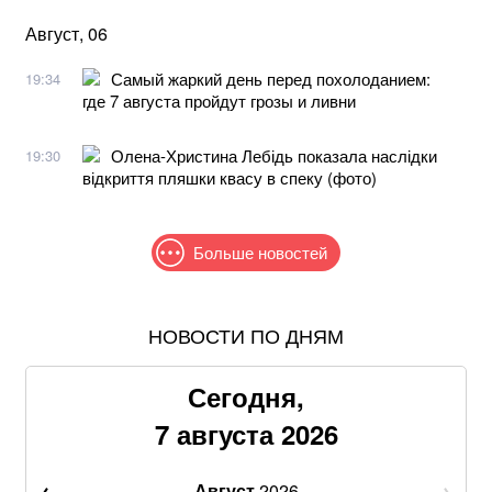
Август, 06
Самый жаркий день перед похолоданием:
19:34
где 7 августа пройдут грозы и ливни
Олена-Христина Лебідь показала наслідки
19:30
відкриття пляшки квасу в спеку (фото)
Больше новостей
НОВОСТИ ПО ДНЯМ
Жителям шести областей окажут новую денежную
помощь: как получить
Сегодня,
Продать квартиру станет сложнее: для украинцев
7 августа 2026
введут новые проверки
Август
2026
Самый полезный десерт для сердца, который легко