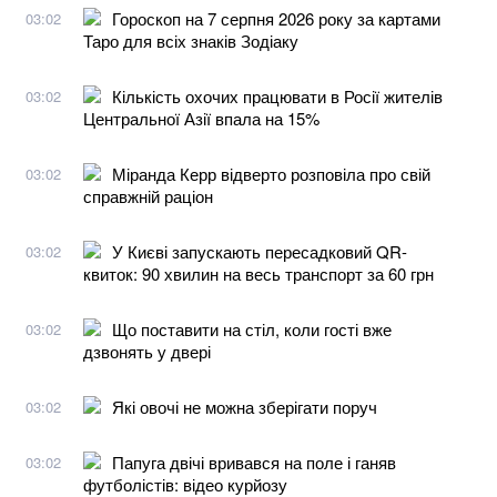
Гороскоп на 7 серпня 2026 року за картами
03:02
Таро для всіх знаків Зодіаку
Кількість охочих працювати в Росії жителів
03:02
Центральної Азії впала на 15%
Міранда Керр відверто розповіла про свій
03:02
справжній раціон
У Києві запускають пересадковий QR-
03:02
квиток: 90 хвилин на весь транспорт за 60 грн
Що поставити на стіл, коли гості вже
03:02
дзвонять у двері
Які овочі не можна зберігати поруч
03:02
Папуга двічі вривався на поле і ганяв
03:02
футболістів: відео курйозу