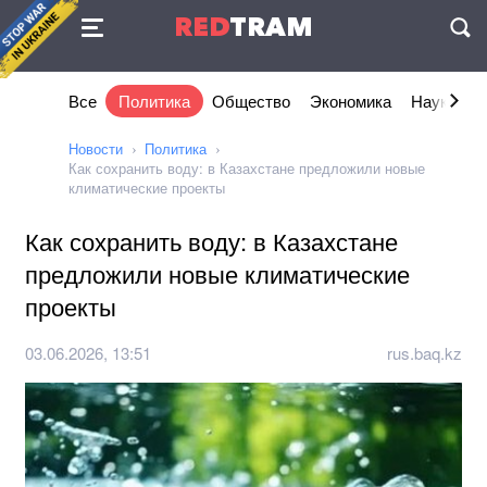
Соглашение
RED
TRAM
П
Все
Политика
Общество
Экономика
Наука и I
Новости
Политика
Как сохранить воду: в Казахстане предложили новые
климатические проекты
Как сохранить воду: в Казахстане
предложили новые климатические
проекты
03.06.2026, 13:51
rus.baq.kz