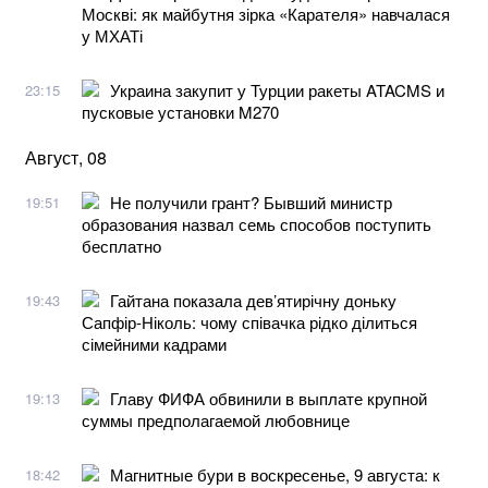
Москві: як майбутня зірка «Карателя» навчалася
у МХАТі
Украина закупит у Турции ракеты ATACMS и
23:15
пусковые установки M270
Август, 08
Не получили грант? Бывший министр
19:51
образования назвал семь способов поступить
бесплатно
Гайтана показала дев’ятирічну доньку
19:43
Сапфір-Ніколь: чому співачка рідко ділиться
сімейними кадрами
Главу ФИФА обвинили в выплате крупной
19:13
суммы предполагаемой любовнице
Магнитные бури в воскресенье, 9 августа: к
18:42