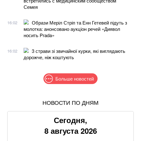
встретились с медицинским сообществом
Семея
Образи Меріл Стріп та Енн Гетевей підуть з
16:02
молотка: анонсовано аукціон речей «Диявол
носить Prada»
3 страви зі звичайної курки, які виглядають
16:02
дорожче, ніж коштують
Больше новостей
НОВОСТИ ПО ДНЯМ
Жителям шести областей окажут новую денежную
помощь: как получить
Сегодня,
Продать квартиру станет сложнее: для украинцев
8 августа 2026
введут новые проверки