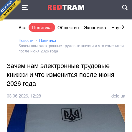
Соглашение
RED
TRAM
П
Все
Политика
Общество
Экономика
Наука и I
Новости
Политика
Зачем нам электронные трудовые книжки и что изменится
после июня 2026 года
Зачем нам электронные трудовые
книжки и что изменится после июня
2026 года
03.06.2026, 12:28
delo.ua