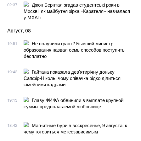
Джон Бернтал згадав студентські роки в
02:37
Москві: як майбутня зірка «Карателя» навчалася
у МХАТі
Август, 08
Не получили грант? Бывший министр
19:51
образования назвал семь способов поступить
бесплатно
Гайтана показала дев’ятирічну доньку
19:43
Сапфір-Ніколь: чому співачка рідко ділиться
сімейними кадрами
Главу ФИФА обвинили в выплате крупной
19:13
суммы предполагаемой любовнице
Магнитные бури в воскресенье, 9 августа: к
18:42
чему готовиться метеозависимым