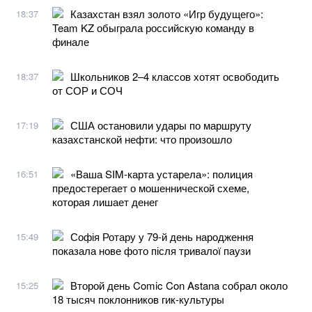
Казахстан взял золото «Игр будущего»:
18:37
Team KZ обыграла российскую команду в
финале
Школьников 2–4 классов хотят освободить
18:37
от СОР и СОЧ
США остановили удары по маршруту
17:19
казахстанской нефти: что произошло
«Ваша SIM-карта устарела»: полиция
16:51
предостерегает о мошеннической схеме,
которая лишает денег
Софія Ротару у 79-й день народження
15:49
показала нове фото після тривалої паузи
Второй день Comic Con Astana собрал около
15:25
18 тысяч поклонников гик-культуры