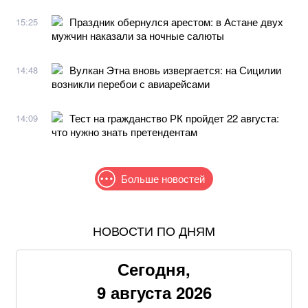
Праздник обернулся арестом: в Астане двух
15:25
мужчин наказали за ночные салюты
Вулкан Этна вновь извергается: на Сицилии
14:48
возникли перебои с авиарейсами
Тест на гражданство РК пройдет 22 августа:
14:09
что нужно знать претендентам
Больше новостей
НОВОСТИ ПО ДНЯМ
Федоров заявил о главных недостатках
мобилизации и рассказал, какой видел реформу
Сегодня,
МИД Украины: Безнаказанность России в 2008-м
9 августа 2026
разрушила европейскую систему безопасности