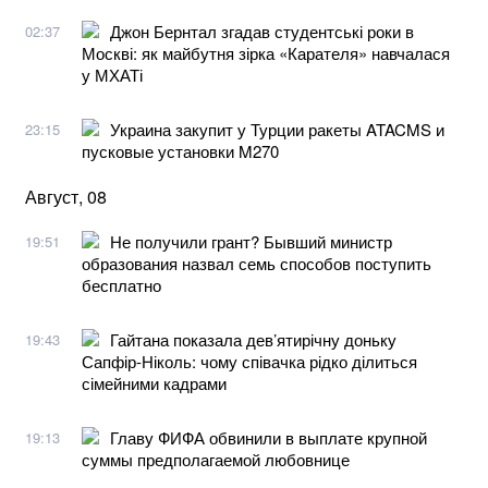
Джон Бернтал згадав студентські роки в
02:37
Москві: як майбутня зірка «Карателя» навчалася
у МХАТі
Украина закупит у Турции ракеты ATACMS и
23:15
пусковые установки M270
Август, 08
Не получили грант? Бывший министр
19:51
образования назвал семь способов поступить
бесплатно
Гайтана показала дев’ятирічну доньку
19:43
Сапфір-Ніколь: чому співачка рідко ділиться
сімейними кадрами
Главу ФИФА обвинили в выплате крупной
19:13
суммы предполагаемой любовнице