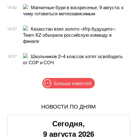
Магнитные бури в воскресенье, 9 августа: к
18:42
чему готовиться метеозависимым
Казахстан взял золото «Игр будущего»:
18:37
Team KZ обыграла российскую команду в
финале
Школьников 2–4 классов хотят освободить
18:37
от СОР и СОЧ
Больше новостей
НОВОСТИ ПО ДНЯМ
За что можно получить от 597 до 908 гривен
надбавки к пенсии в 2026 году
Сегодня,
Минфин назвал данные, которые будут проверять у
9 августа 2026
пенсионеров во время верификации: полный перечень