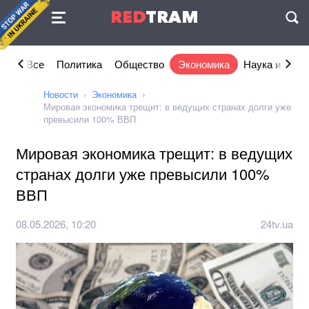
Соглашение
RED
TRAM
П
Все
Политика
Общество
Экономика
Наука и IT
Новости
Экономика
Мировая экономика трещит: в ведущих странах долги уже
превысили 100% ВВП
Мировая экономика трещит: в ведущих
странах долги уже превысили 100%
ВВП
08.05.2026, 10:20
24tv.ua