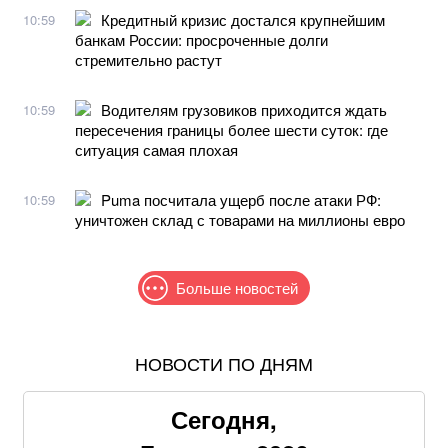
Кредитный кризис достался крупнейшим
10:59
банкам России: просроченные долги
стремительно растут
Водителям грузовиков приходится ждать
10:59
пересечения границы более шести суток: где
ситуация самая плохая
Puma посчитала ущерб после атаки РФ:
10:59
уничтожен склад с товарами на миллионы евро
Больше новостей
НОВОСТИ ПО ДНЯМ
Самый полезный десерт для сердца, который легко
приготовить своими руками
Сегодня,
Американская модель Алекса Коллинз порадовала