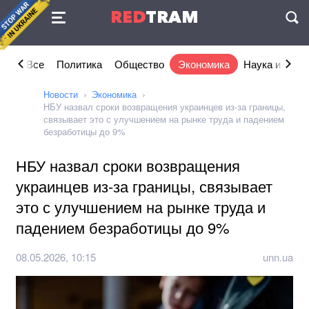
Соглашение
RED
TRAM
П
Все
Политика
Общество
Экономика
Наука и IT
Новости
Экономика
НБУ назвал сроки возвращения украинцев из-за границы,
связывает это с улучшением на рынке труда и падением
безработицы до 9%
НБУ назвал сроки возвращения
украинцев из-за границы, связывает
это с улучшением на рынке труда и
падением безработицы до 9%
08.05.2026, 10:15
unn.ua