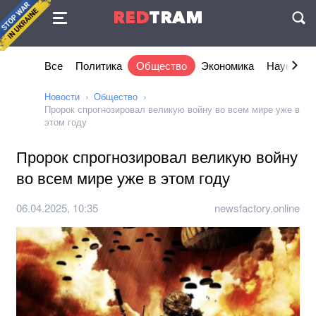
Соглашение
RED
TRAM
П
Все
Политика
Общество
Экономика
Наука и I
Новости
Общество
Пророк спрогнозировал великую войну во всем мире уже в
этом году
Пророк спрогнозировал великую войну
во всем мире уже в этом году
06.04.2025, 10:35
newsfactory.online