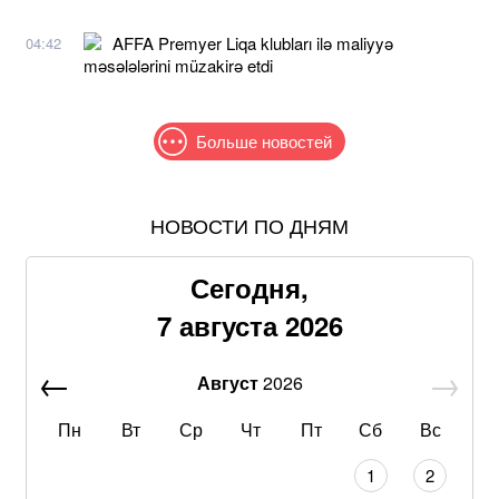
AFFA Premyer Liqa klubları ilə maliyyə
04:42
məsələlərini müzakirə etdi
Больше новостей
НОВОСТИ ПО ДНЯМ
Самый полезный десерт для сердца, который легко
приготовить своими руками
Сегодня,
Американская модель Алекса Коллинз порадовала
7 августа 2026
поклонников откровенной фотосессией
Август
2026
В Офисе президента рассказали, рассматривают ли
возвращение Федорова в Минобороны
Пн
Вт
Ср
Чт
Пт
Сб
Вс
САП просит назначить Стефанишиной залог в
1
2
размере 13,3 млн гривен