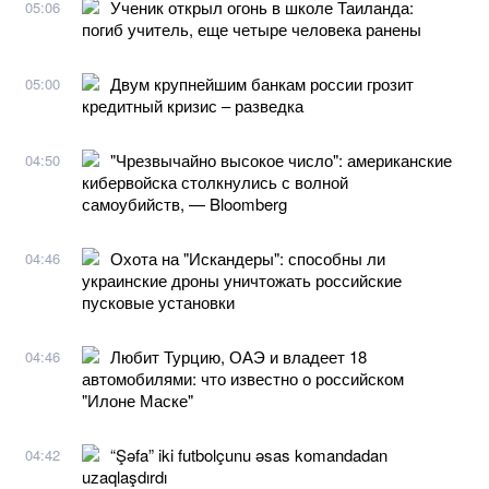
Ученик открыл огонь в школе Таиланда:
05:06
погиб учитель, еще четыре человека ранены
Двум крупнейшим банкам россии грозит
05:00
кредитный кризис – разведка
"Чрезвычайно высокое число": американские
04:50
кибервойска столкнулись с волной
самоубийств, — Bloomberg
Охота на "Искандеры": способны ли
04:46
украинские дроны уничтожать российские
пусковые установки
Любит Турцию, ОАЭ и владеет 18
04:46
автомобилями: что известно о российском
"Илоне Маске"
“Şəfa” iki futbolçunu əsas komandadan
04:42
uzaqlaşdırdı