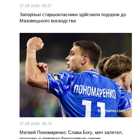
07.08.2026, 06:27
Запорізькі старшокласники здійснили подорож до
Мазовецького воєводства
07.08.2026, 06:13
Матвей Пономаренко: Слава Богу, мяч залетел,
поэтому я прервал безголевую серию